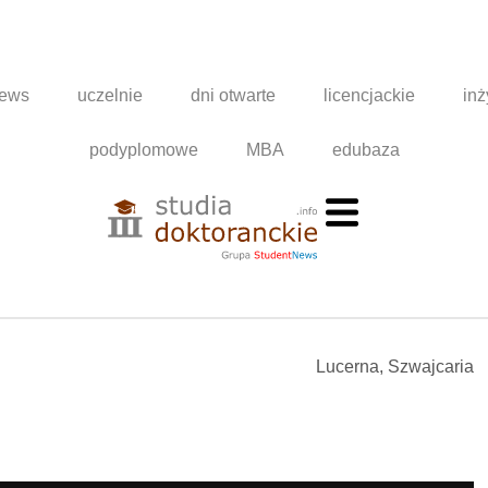
news
uczelnie
dni otwarte
licencjackie
inż
podyplomowe
MBA
edubaza
Lucerna, Szwajcaria