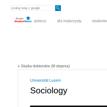
poleca:
dla maturzysty
student
« Studia doktorskie (III stopnia)
Universität Luzern
Sociology