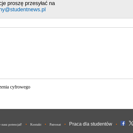
cje proszę przesyłać na
ny@studentnews.pl
zenia cyfrowego
Praca dla studentów
•
•
•
•
nasz potencjał!
Kontakt
Patronat