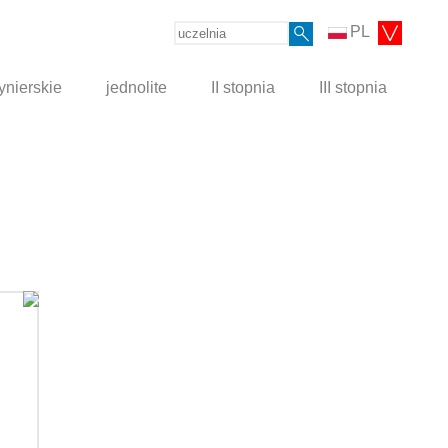
PL
ynierskie
jednolite
II stopnia
III stopnia