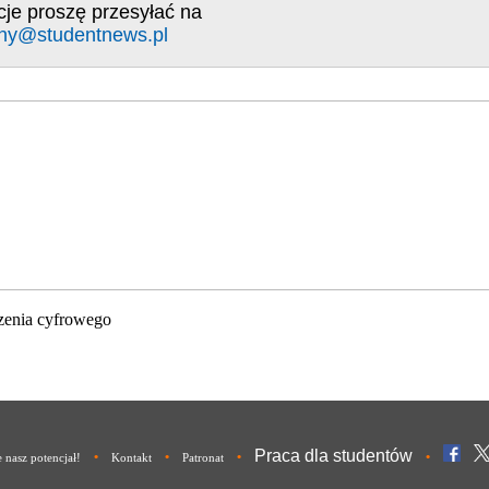
cje proszę przesyłać na
ny@studentnews.pl
zenia cyfrowego
Praca dla studentów
•
•
•
•
nasz potencjał!
Kontakt
Patronat