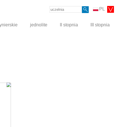
PL
ynierskie
jednolite
II stopnia
III stopnia