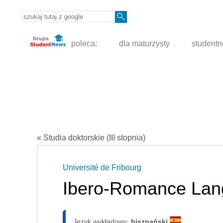
poleca:
dla maturzysty
student
« Studia doktorskie (III stopnia)
Université de Fribourg
Ibero-Romance Lang
Język wykładowy:
hiszpański