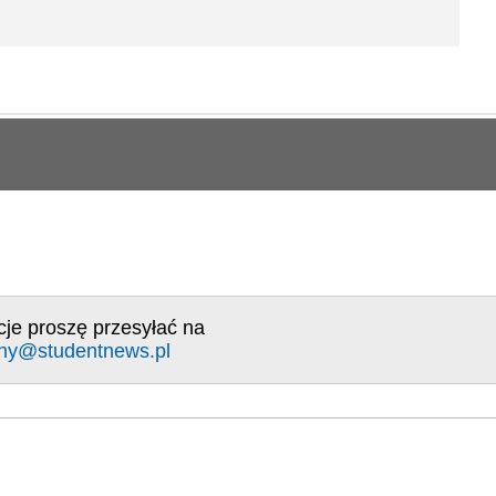
cje proszę przesyłać na
ny@studentnews.pl