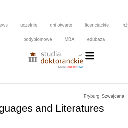
news
uczelnie
dni otwarte
licencjackie
inż
podyplomowe
MBA
edubaza
Fryburg, Szwajcaria
uages and Literatures