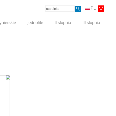
PL
ynierskie
jednolite
II stopnia
III stopnia