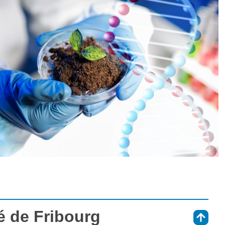
té de Fribourg
⇑