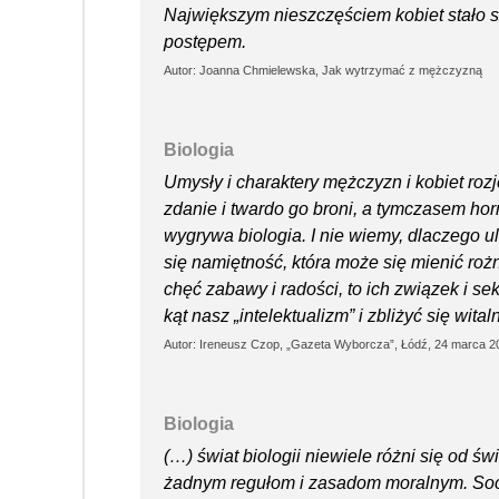
Największym nieszczęściem kobiet stało si
postępem.
Autor: Joanna Chmielewska, Jak wytrzymać z mężczyzną
Biologia
Umysły i charaktery mężczyzn i kobiet roz
zdanie i twardo go broni, a tymczasem hor
wygrywa biologia. I nie wiemy, dlaczego u
się namiętność, która może się mienić ro
chęć zabawy i radości, to ich związek i s
kąt nasz „intelektualizm” i zbliżyć się wit
Autor: Ireneusz Czop, „Gazeta Wyborcza”, Łódź, 24 marca 2
Biologia
(…) świat biologii niewiele różni się od św
żadnym regułom i zasadom moralnym. Socj