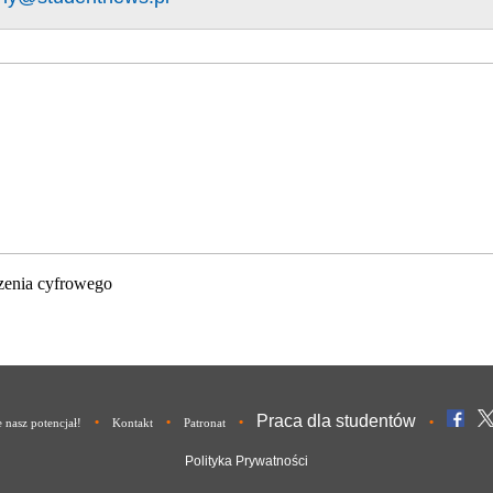
zenia cyfrowego
Praca dla studentów
•
•
•
•
nasz potencjał!
Kontakt
Patronat
Polityka Prywatności