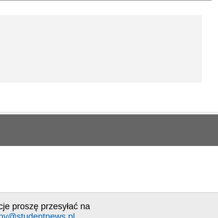
cje proszę przesyłać na
ny@studentnews.pl