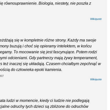
ę równouprawnienie. Biologia, niestety, nie poszła z
Wikiquote
jeżdżają się w kompletnie różne strony. Każdy ma swoje
mony buzują i choć się opieramy intelektem, w końcu
legamy. To mocowanie się jest fascynujące. Potem rodzi
żnymi odcieniami. Gdy partnerzy mają żywy temperament,
eks też inaczej się układają. Czasem chciałbym zepchnąć w
alnością do człowieka epoki kamienia.
007
Wikiquote
iata ludzi w momencie, kiedy ci ludzie nie podlegają
alne odruchy tych dzieci są zbliżone do odruchów