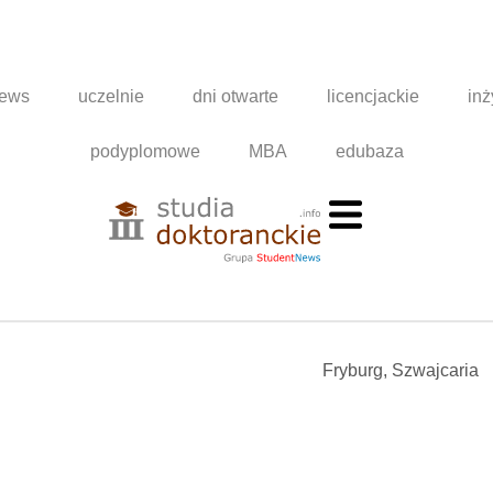
news
uczelnie
dni otwarte
licencjackie
inż
podyplomowe
MBA
edubaza
Fryburg, Szwajcaria