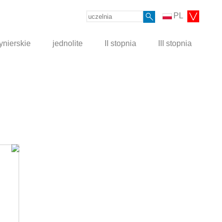
PL
ynierskie
jednolite
II stopnia
III stopnia