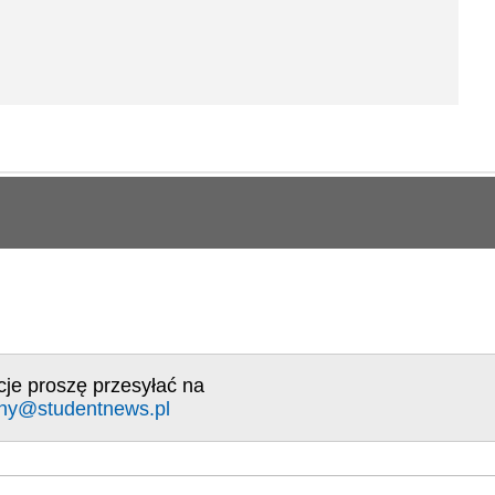
cje proszę przesyłać na
ny@studentnews.pl