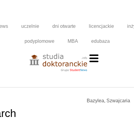
news
uczelnie
dni otwarte
licencjackie
inż
podyplomowe
MBA
edubaza
Bazylea, Szwajcaria
arch