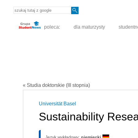
poleca:
dla maturzysty
student
« Studia doktorskie (III stopnia)
Universität Basel
Sustainability Rese
Język wykładowy:
niemiecki