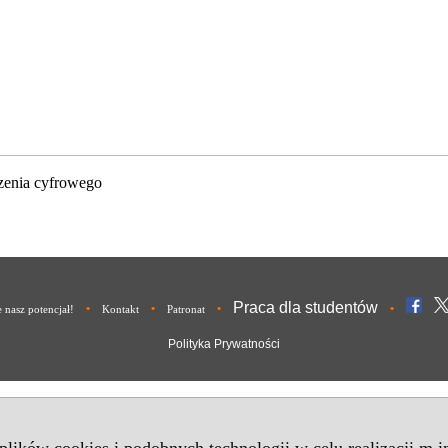
zenia cyfrowego
Praca dla studentów
•
•
•
•
nasz potencjał!
Kontakt
Patronat
Polityka Prywatności