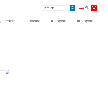
PL
ynierskie
jednolite
II stopnia
III stopnia