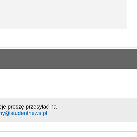
cje proszę przesyłać na
ny@studentnews.pl