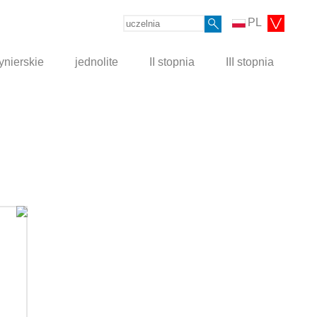
PL
ynierskie
jednolite
II stopnia
III stopnia