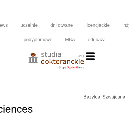
news
uczelnie
dni otwarte
licencjackie
inż
podyplomowe
MBA
edubaza
Bazylea, Szwajcaria
ciences