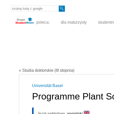
poleca:
dla maturzysty
student
« Studia doktorskie (III stopnia)
Universität Basel
Programme Plant S
Język wykładowy:
angielski