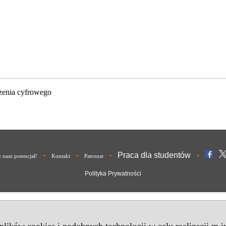
zenia cyfrowego
Praca dla studentów
•
•
•
•
nasz potencjał!
Kontakt
Patronat
Polityka Prywatności