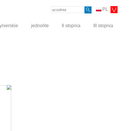
PL
ynierskie
jednolite
II stopnia
III stopnia