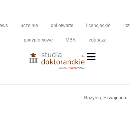
news
uczelnie
dni otwarte
licencjackie
inż
podyplomowe
MBA
edubaza
Bazylea, Szwajcaria