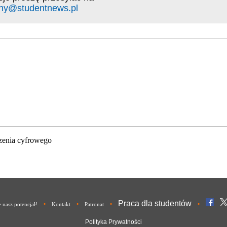
ny@studentnews.pl
zenia cyfrowego
Praca dla studentów
•
•
•
•
nasz potencjał!
Kontakt
Patronat
Polityka Prywatności