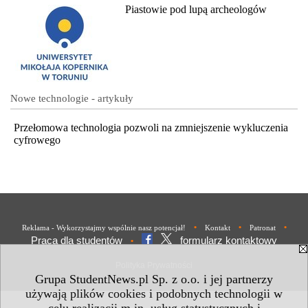
Piastowie pod lupą archeologów
Nowe technologie - artykuły
Przełomowa technologia pozwoli na zmniejszenie wykluczenia
cyfrowego
•
•
•
Reklama - Wykorzystajmy wspólnie nasz potencjał!
Kontakt
Patronat
Praca dla studentów
formularz kontaktowy
•
Polityka Prywatności
Grupa StudentNews.pl Sp. z o.o. i jej partnerzy
używają plików cookies i podobnych technologii w