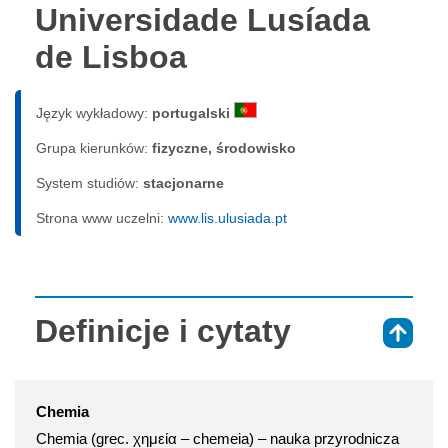
Universidade Lusíada
de Lisboa
Język wykładowy:
portugalski
Grupa kierunków:
fizyczne, środowisko
System studiów:
sta­cjo­nar­ne
Strona www uczelni:
www.lis.ulusiada.pt
Definicje i cytaty
⇑
Chemia
Chemia (grec. χημεία – chemeia) – nauka przyrodnicza