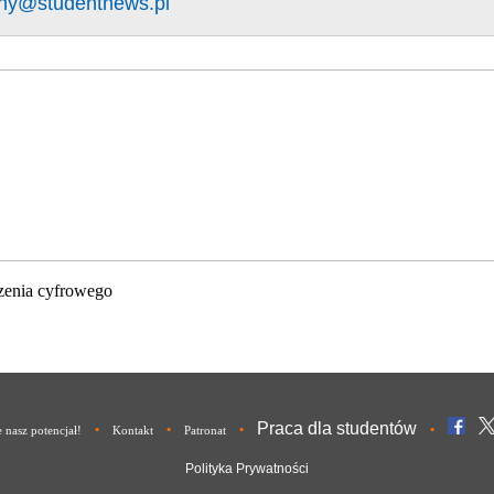
ny@studentnews.pl
zenia cyfrowego
Praca dla studentów
•
•
•
•
nasz potencjał!
Kontakt
Patronat
Polityka Prywatności