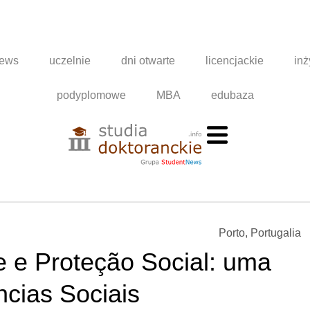
news
uczelnie
dni otwarte
licencjackie
inż
podyplomowe
MBA
edubaza
Porto, Portugalia
 e Proteção Social: uma
cias Sociais