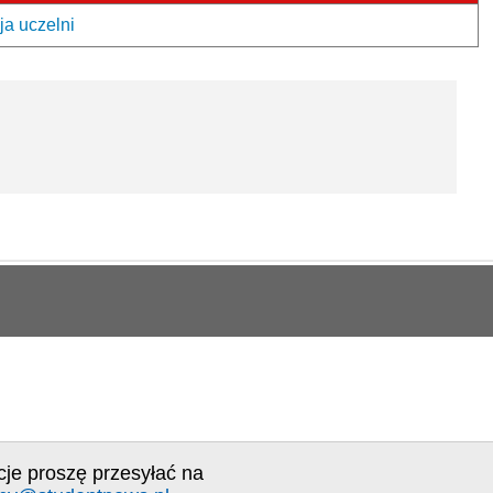
a uczelni
cje proszę przesyłać na