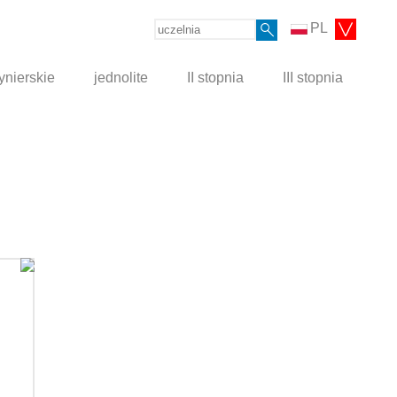
PL
ynierskie
jednolite
II stopnia
III stopnia