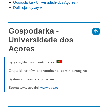
Gospodarka - Universidade dos Açores »
Definicje i cytaty »
Gospodarka -
⇑
Universidade dos
Açores
Język wykładowy:
portugalski
Grupa kierunków:
ekonomiczne, administracyjne
System studiów:
sta­cjo­nar­ne
Strona www uczelni:
www.uac.pt