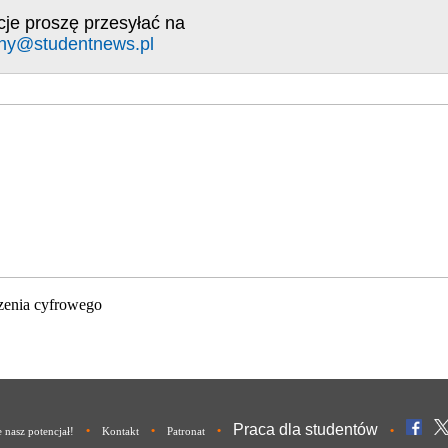
cje proszę przesyłać na
ny@studentnews.pl
zenia cyfrowego
Praca dla studentów
•
•
•
•
nasz potencjał!
Kontakt
Patronat