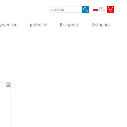
PL
ynierskie
jednolite
II stopnia
III stopnia