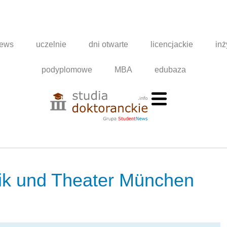
news
uczelnie
dni otwarte
licencjackie
inż
podyplomowe
MBA
edubaza
ik und Theater München