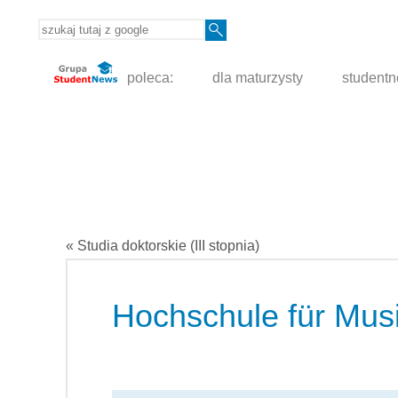
poleca:
dla maturzysty
student
« Studia doktorskie (III stopnia)
Hochschule für Mus