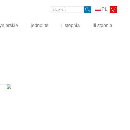
PL
ynierskie
jednolite
II stopnia
III stopnia