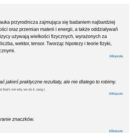
– nauka przyrodnicza zajmująca się badaniem najbardziej
ci oraz przemian materii i energii, a także oddziaływań
fizycy używają wielkości fizycznych, wyrażonych za
zba, wektor, tensor. Tworząc hipotezy i teorie fizyki,
cznymi.
Wikipedia
 jakieś praktyczne rezultaty, ale nie dlatego to robimy.
t that’s not why we do it. (ang.)
Wikiquote
ieranie znaczków.
Wikiquote