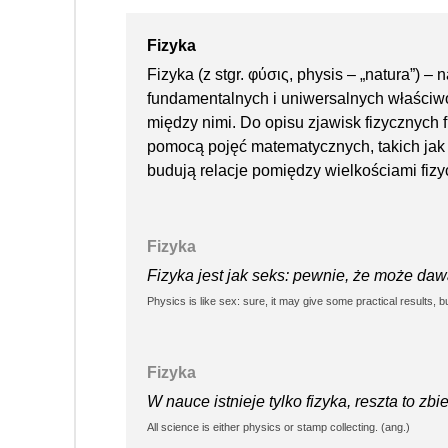
Fizyka
Fizyka (z stgr. φύσις, physis – „natura”) 
fundamentalnych i uniwersalnych właściwoś
między nimi. Do opisu zjawisk fizycznych 
pomocą pojęć matematycznych, takich jak lic
budują relacje pomiędzy wielkościami fizy
Fizyka
Fizyka jest jak seks: pewnie, że może dawać
Physics is like sex: sure, it may give some practical results, bu
Fizyka
W nauce istnieje tylko fizyka, reszta to zb
All science is either physics or stamp collecting. (ang.)