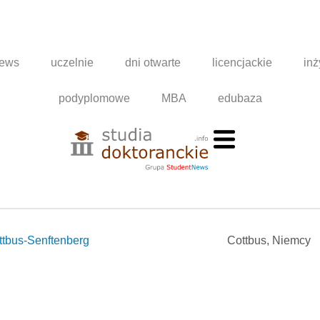
news
uczelnie
dni otwarte
licencjackie
inż
podyplomowe
MBA
edubaza
ttbus-Senftenberg
Cottbus, Niemcy