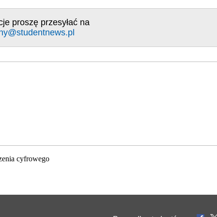
cje proszę przesyłać na
ny@studentnews.pl
zenia cyfrowego