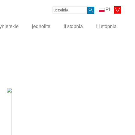
PL
ynierskie
jednolite
II stopnia
III stopnia