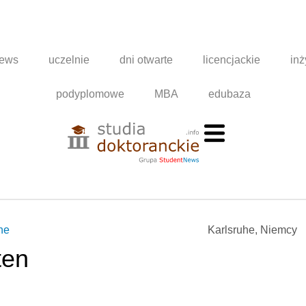
news
uczelnie
dni otwarte
licencjackie
inż
podyplomowe
MBA
edubaza
he
Karlsruhe, Niemcy
ten