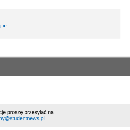
yjne
cje proszę przesyłać na
ny@studentnews.pl