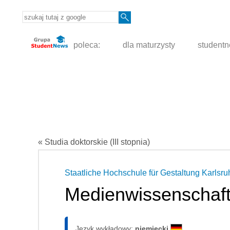
poleca:
dla maturzysty
student
« Studia doktorskie (III stopnia)
Staatliche Hochschule für Gestaltung Karlsru
Medienwissenschaf
Język wykładowy:
niemiecki