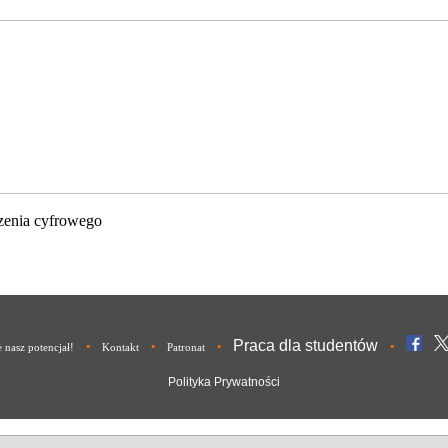
zenia cyfrowego
Praca dla studentów
•
•
•
•
nasz potencjał!
Kontakt
Patronat
Polityka Prywatności