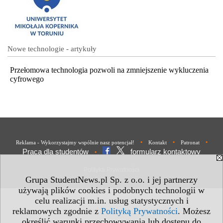
Nowe technologie - artykuły
Przełomowa technologia pozwoli na zmniejszenie wykluczenia
cyfrowego
•
•
•
Reklama - Wykorzystajmy wspólnie nasz potencjał!
Kontakt
Patronat
Praca dla studentów
formularz kontaktowy
•
Polityka Prywatności
Grupa StudentNews.pl Sp. z o.o. i jej partnerzy
używają plików cookies i podobnych technologii w
celu realizacji m.in. usług statystycznych i
reklamowych zgodnie z
Polityką Prywatności
. Możesz
określić warunki przechowywania lub dostępu do