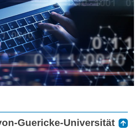
von-Guericke-Universität
⇑