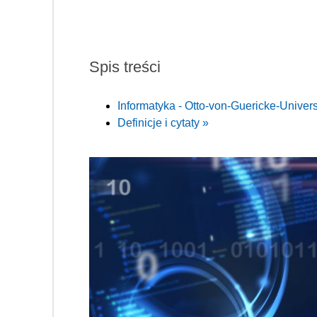
Spis treści
Informatyka - Otto-von-Guericke-Univer
Definicje i cytaty »