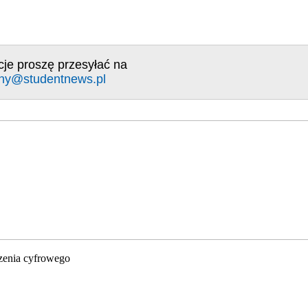
cje proszę przesyłać na
ny@studentnews.pl
zenia cyfrowego