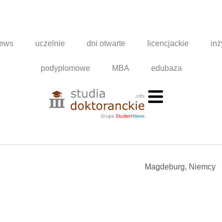
news
uczelnie
dni otwarte
licencjackie
inż
podyplomowe
MBA
edubaza
Magdeburg, Niemcy