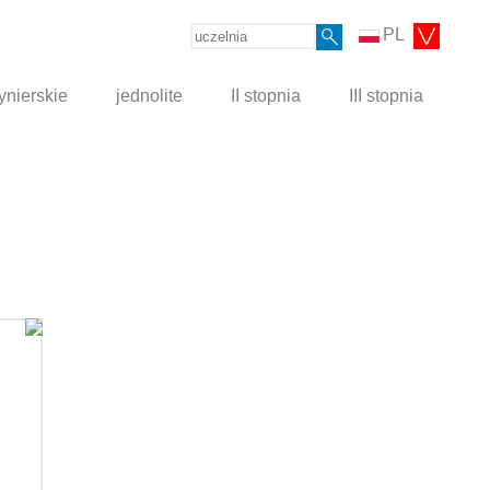
PL
ynierskie
jednolite
II stopnia
III stopnia