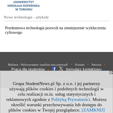
Nowe technologie - artykuły
Przełomowa technologia pozwoli na zmniejszenie wykluczenia
cyfrowego
•
•
•
Reklama - Wykorzystajmy wspólnie nasz potencjał!
Kontakt
Patronat
Praca dla studentów
formularz kontaktowy
•
Polityka Prywatności
Grupa StudentNews.pl Sp. z o.o. i jej partnerzy
używają plików cookies i podobnych technologii w
celu realizacji m.in. usług statystycznych i
reklamowych zgodnie z
Polityką Prywatności
. Możesz
określić warunki przechowywania lub dostępu do
plików cookies w Twojej przeglądarce.
[ZAMKNIJ]