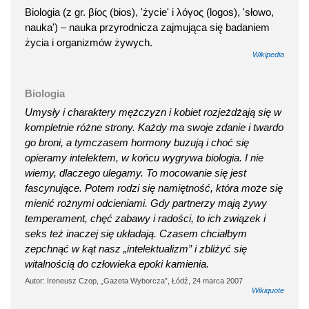
Biologia (z gr. βίος (bios), 'życie' i λόγος (logos), 'słowo,
nauka') – nauka przyrodnicza zajmująca się badaniem
życia i organizmów żywych.
Wikipedia
Biologia
Umysły i charaktery mężczyzn i kobiet rozjeżdżają się w
kompletnie różne strony. Każdy ma swoje zdanie i twardo
go broni, a tymczasem hormony buzują i choć się
opieramy intelektem, w końcu wygrywa biologia. I nie
wiemy, dlaczego ulegamy. To mocowanie się jest
fascynujące. Potem rodzi się namiętność, która może się
mienić rożnymi odcieniami. Gdy partnerzy mają żywy
temperament, chęć zabawy i radości, to ich związek i
seks też inaczej się układają. Czasem chciałbym
zepchnąć w kąt nasz „intelektualizm” i zbliżyć się
witalnością do człowieka epoki kamienia.
Autor: Ireneusz Czop, „Gazeta Wyborcza”, Łódź, 24 marca 2007
Wikiquote