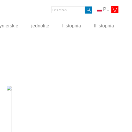
PL
ynierskie
jednolite
II stopnia
III stopnia