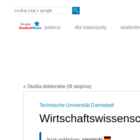
poleca:
dla maturzysty
student
« Studia doktorskie (III stopnia)
Technische Universität Darmstadt
Wirtschaftswissens
Język wykładowy:
niemiecki