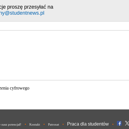
cje proszę przesyłać na
ny@studentnews.pl
zenia cyfrowego
Praca dla studentów
•
•
•
•
nasz potencjał!
Kontakt
Patronat