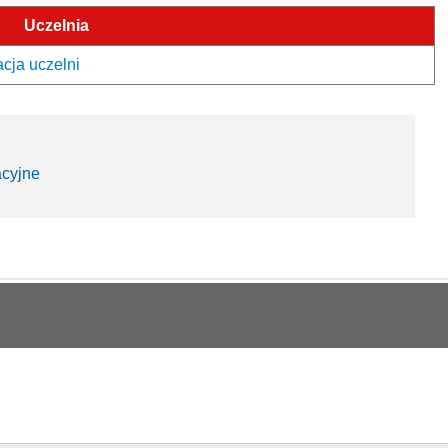
Uczelnia
acja uczelni
acyjne