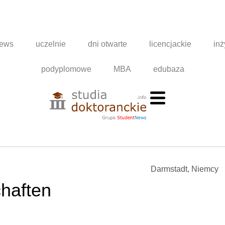
news
uczelnie
dni otwarte
licencjackie
inż
podyplomowe
MBA
edubaza
Darmstadt, Niemcy
chaften