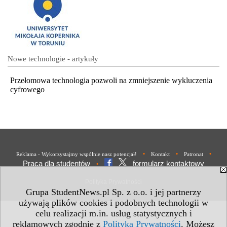
Nowe technologie - artykuły
Przełomowa technologia pozwoli na zmniejszenie wykluczenia
cyfrowego
•
•
•
Reklama - Wykorzystajmy wspólnie nasz potencjał!
Kontakt
Patronat
Praca dla studentów
formularz kontaktowy
•
Polityka Prywatności
Grupa StudentNews.pl Sp. z o.o. i jej partnerzy
używają plików cookies i podobnych technologii w
celu realizacji m.in. usług statystycznych i
reklamowych zgodnie z
Polityką Prywatności
. Możesz