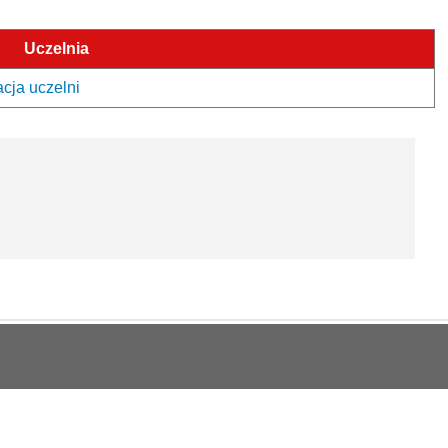
Uczelnia
acja uczelni