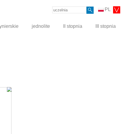
PL
ynierskie
jednolite
II stopnia
III stopnia