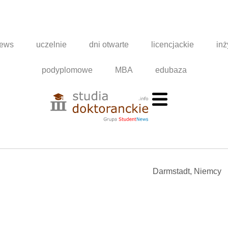
news
uczelnie
dni otwarte
licencjackie
inż
podyplomowe
MBA
edubaza
Darmstadt, Niemcy