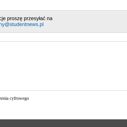
cje proszę przesyłać na
ny@studentnews.pl
zenia cyfrowego