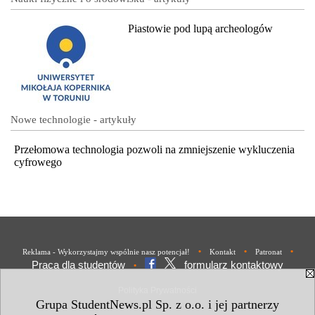
Piastowie pod lupą archeologów
Nowe technologie - artykuły
Przełomowa technologia pozwoli na zmniejszenie wykluczenia
cyfrowego
•
•
•
Reklama - Wykorzystajmy wspólnie nasz potencjał!
Kontakt
Patronat
Praca dla studentów
formularz kontaktowy
•
Polityka Prywatności
Grupa StudentNews.pl Sp. z o.o. i jej partnerzy