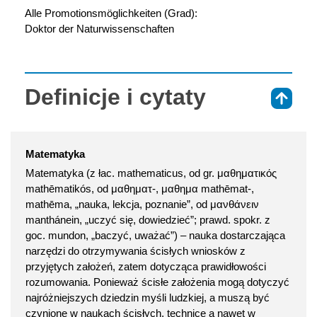
Alle Promotionsmöglichkeiten (Grad):
Doktor der Naturwissenschaften
Definicje i cytaty
⇑
Matematyka
Matematyka (z łac. mathematicus, od gr. μαθηματικός
mathēmatikós, od μαθηματ-, μαθημα mathēmat-,
mathēma, „nauka, lekcja, poznanie”, od μανθάνειν
manthánein, „uczyć się, dowiedzieć”; prawd. spokr. z
goc. mundon, „baczyć, uważać”) – nauka dostarczająca
narzędzi do otrzymywania ścisłych wniosków z
przyjętych założeń, zatem dotycząca prawidłowości
rozumowania. Ponieważ ścisłe założenia mogą dotyczyć
najróżniejszych dziedzin myśli ludzkiej, a muszą być
czynione w naukach ścisłych, technice a nawet w