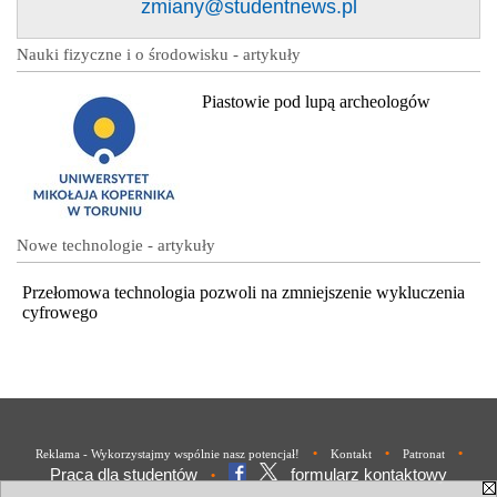
zmiany@studentnews.pl
Nauki fizyczne i o środowisku - artykuły
Piastowie pod lupą archeologów
Nowe technologie - artykuły
Przełomowa technologia pozwoli na zmniejszenie wykluczenia
cyfrowego
•
•
•
Reklama - Wykorzystajmy wspólnie nasz potencjał!
Kontakt
Patronat
Praca dla studentów
formularz kontaktowy
•