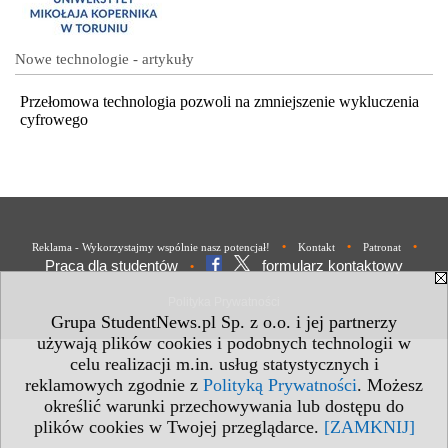
Nowe technologie - artykuły
Przełomowa technologia pozwoli na zmniejszenie wykluczenia
cyfrowego
•
•
•
Reklama - Wykorzystajmy wspólnie nasz potencjał!
Kontakt
Patronat
Praca dla studentów
formularz kontaktowy
•
Polityka Prywatności
Grupa StudentNews.pl Sp. z o.o. i jej partnerzy
używają plików cookies i podobnych technologii w
celu realizacji m.in. usług statystycznych i
reklamowych zgodnie z
Polityką Prywatności
. Możesz
określić warunki przechowywania lub dostępu do
plików cookies w Twojej przeglądarce.
[ZAMKNIJ]