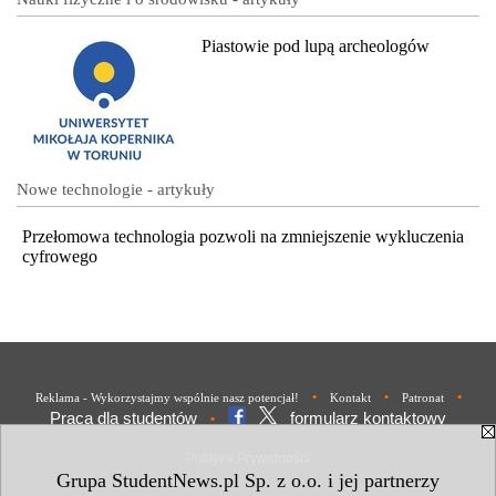
Piastowie pod lupą archeologów
Nowe technologie - artykuły
Przełomowa technologia pozwoli na zmniejszenie wykluczenia
cyfrowego
•
•
•
Reklama - Wykorzystajmy wspólnie nasz potencjał!
Kontakt
Patronat
Praca dla studentów
formularz kontaktowy
•
Polityka Prywatności
Grupa StudentNews.pl Sp. z o.o. i jej partnerzy