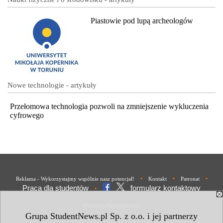
Piastowie pod lupą archeologów
Nowe technologie - artykuły
Przełomowa technologia pozwoli na zmniejszenie wykluczenia
cyfrowego
•
•
•
Reklama - Wykorzystajmy wspólnie nasz potencjał!
Kontakt
Patronat
Praca dla studentów
formularz kontaktowy
•
Polityka Prywatności
Grupa StudentNews.pl Sp. z o.o. i jej partnerzy