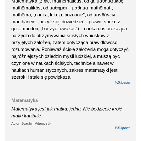
Matematyka (z łac. mathematicus, od gr. μαθηματικός
mathēmatikós, od μαθηματ-, μαθημα mathēmat-,
mathēma, „nauka, lekcja, poznanie”, od μανθάνειν
manthánein, „uczyć się, dowiedzieć”; prawd. spokr. z
goc. mundon, „baczyć, uważać”) – nauka dostarczająca
narzędzi do otrzymywania ścisłych wniosków z
przyjętych założeń, zatem dotycząca prawidłowości
rozumowania. Ponieważ ścisłe założenia mogą dotyczyć
najróżniejszych dziedzin myśli ludzkiej, a muszą być
czynione w naukach ścisłych, technice a nawet w
naukach humanistycznych, zakres matematyki jest
szeroki i stale się powiększa.
Wikipedia
Matematyka
Matematyka jest jak matka: jedna. Nie będziecie kroić
matki kanibale.
Autor: Joachim Adamczyk
Wikiquote