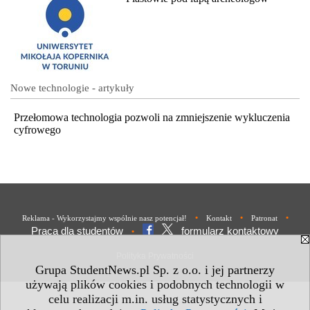
Nowe technologie - artykuły
Przełomowa technologia pozwoli na zmniejszenie wykluczenia
cyfrowego
•
•
•
Reklama - Wykorzystajmy wspólnie nasz potencjał!
Kontakt
Patronat
Praca dla studentów
formularz kontaktowy
•
Polityka Prywatności
Grupa StudentNews.pl Sp. z o.o. i jej partnerzy
używają plików cookies i podobnych technologii w
celu realizacji m.in. usług statystycznych i