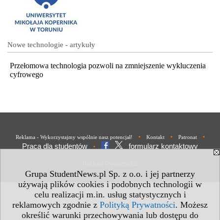
Nowe technologie - artykuły
Przełomowa technologia pozwoli na zmniejszenie wykluczenia
cyfrowego
•
•
•
Reklama - Wykorzystajmy wspólnie nasz potencjał!
Kontakt
Patronat
Praca dla studentów
formularz kontaktowy
•
Polityka Prywatności
Grupa StudentNews.pl Sp. z o.o. i jej partnerzy
używają plików cookies i podobnych technologii w
celu realizacji m.in. usług statystycznych i
reklamowych zgodnie z
Polityką Prywatności
. Możesz
określić warunki przechowywania lub dostępu do