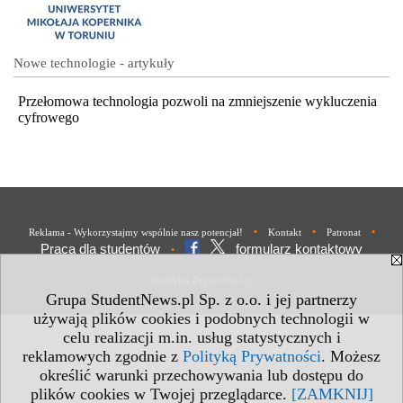
Nowe technologie - artykuły
Przełomowa technologia pozwoli na zmniejszenie wykluczenia
cyfrowego
•
•
•
Reklama - Wykorzystajmy wspólnie nasz potencjał!
Kontakt
Patronat
Praca dla studentów
formularz kontaktowy
•
Polityka Prywatności
Grupa StudentNews.pl Sp. z o.o. i jej partnerzy
używają plików cookies i podobnych technologii w
celu realizacji m.in. usług statystycznych i
reklamowych zgodnie z
Polityką Prywatności
. Możesz
określić warunki przechowywania lub dostępu do
plików cookies w Twojej przeglądarce.
[ZAMKNIJ]