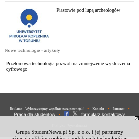
Piastowie pod lupą archeologów
Nowe technologie - artykuły
Przełomowa technologia pozwoli na zmniejszenie wykluczenia
cyfrowego
•
•
•
Reklama - Wykorzystajmy wspólnie nasz potencjał!
Kontakt
Patronat
Praca dla studentów
formularz kontaktowy
•
Polityka Prywatności
Grupa StudentNews.pl Sp. z o.o. i jej partnerzy
używają plików cookies i podobnych technologii w