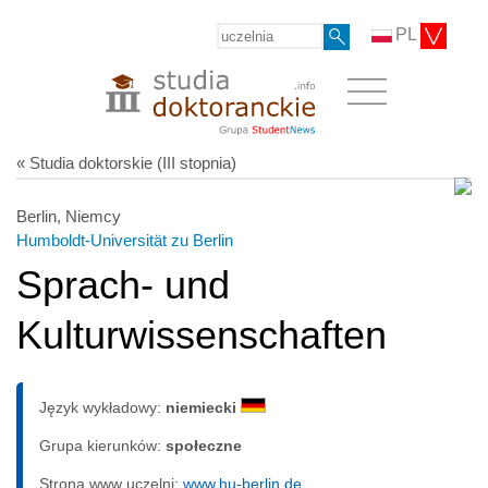
PL
« Studia doktorskie (III stopnia)
Berlin, Niemcy
Humboldt-Universität zu Berlin
Sprach- und
Kulturwissenschaften
Język wykładowy:
niemiecki
Grupa kierunków:
społeczne
Strona www uczelni:
www.hu-berlin.de