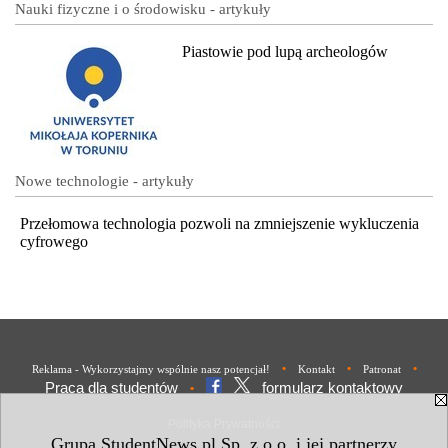
Nauki fizyczne i o środowisku - artykuły
Piastowie pod lupą archeologów
Nowe technologie - artykuły
Przełomowa technologia pozwoli na zmniejszenie wykluczenia
cyfrowego
•
•
•
Reklama - Wykorzystajmy wspólnie nasz potencjał!
Kontakt
Patronat
Praca dla studentów
formularz kontaktowy
•
Polityka Prywatności
Grupa StudentNews.pl Sp. z o.o. i jej partnerzy