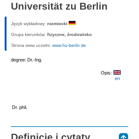
Universität zu Berlin
Język wykładowy:
niemiecki
Grupa kierunków:
fizyczne, środowisko
Strona www uczelni:
www.hu-berlin.de
degree: Dr.-Ing.
Opis:
en
 Dr. phil.
Definicje i cytaty
⇑