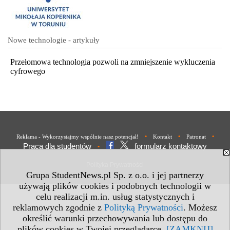
Nowe technologie - artykuły
Przełomowa technologia pozwoli na zmniejszenie wykluczenia
cyfrowego
•
•
•
Reklama - Wykorzystajmy wspólnie nasz potencjał!
Kontakt
Patronat
Praca dla studentów
formularz kontaktowy
•
Polityka Prywatności
Grupa StudentNews.pl Sp. z o.o. i jej partnerzy
używają plików cookies i podobnych technologii w
celu realizacji m.in. usług statystycznych i
reklamowych zgodnie z
Polityką Prywatności
. Możesz
określić warunki przechowywania lub dostępu do
plików cookies w Twojej przeglądarce.
[ZAMKNIJ]