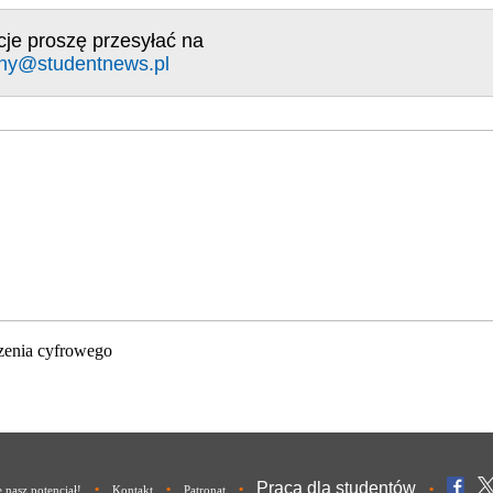
cje proszę przesyłać na
ny@studentnews.pl
zenia cyfrowego
Praca dla studentów
•
•
•
•
nasz potencjał!
Kontakt
Patronat