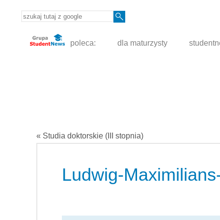
poleca:
dla maturzysty
student
« Studia doktorskie (III stopnia)
Ludwig-Maximilians