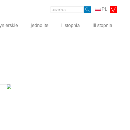
PL
ynierskie
jednolite
II stopnia
III stopnia