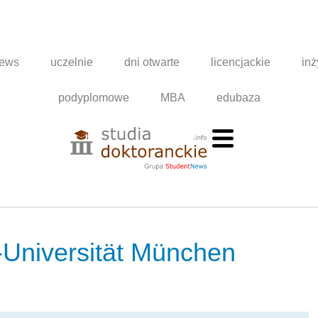
news
uczelnie
dni otwarte
licencjackie
inż
podyplomowe
MBA
edubaza
-Universität München