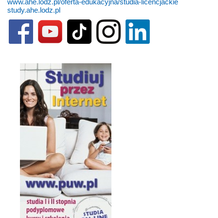
www.ahe.lodz.pl/oferta-edukacyjna/studia-licencjackie
study.ahe.lodz.pl