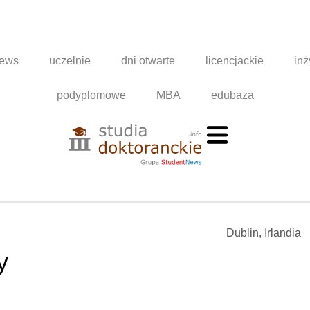
news
uczelnie
dni otwarte
licencjackie
inż
podyplomowe
MBA
edubaza
Dublin, Irlandia
y