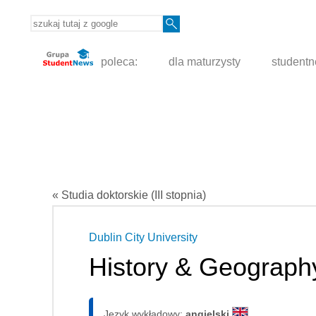
poleca:
dla maturzysty
student
« Studia doktorskie (III stopnia)
Dublin City University
History & Geograph
Język wykładowy:
angielski