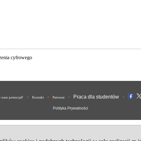
zenia cyfrowego
Praca dla studentów
•
•
•
•
nasz potencjał!
Kontakt
Patronat
Polityka Prywatności