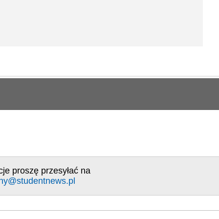
cje proszę przesyłać na
ny@studentnews.pl