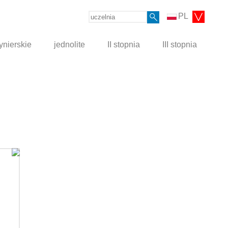
PL
ynierskie
jednolite
II stopnia
III stopnia