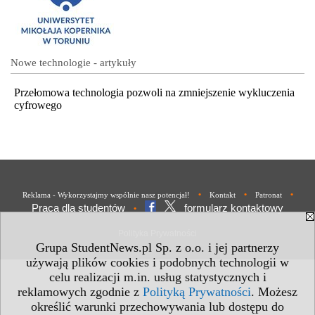
Nowe technologie - artykuły
Przełomowa technologia pozwoli na zmniejszenie wykluczenia
cyfrowego
•
•
•
Reklama - Wykorzystajmy wspólnie nasz potencjał!
Kontakt
Patronat
Praca dla studentów
formularz kontaktowy
•
Polityka Prywatności
Grupa StudentNews.pl Sp. z o.o. i jej partnerzy
używają plików cookies i podobnych technologii w
celu realizacji m.in. usług statystycznych i
reklamowych zgodnie z
Polityką Prywatności
. Możesz
określić warunki przechowywania lub dostępu do