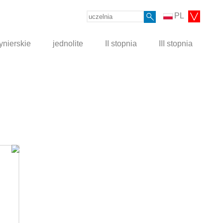
PL
ynierskie
jednolite
II stopnia
III stopnia