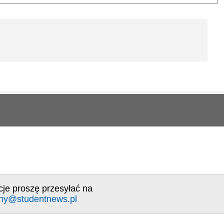
cje proszę przesyłać na
ny@studentnews.pl