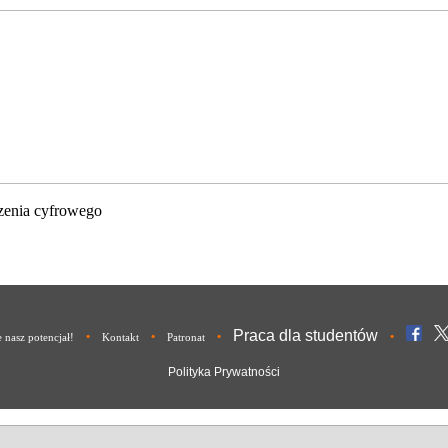
zenia cyfrowego
Praca dla studentów
•
•
•
•
nasz potencjał!
Kontakt
Patronat
Polityka Prywatności