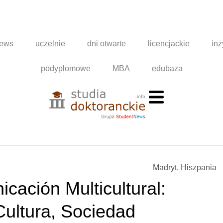
news
uczelnie
dni otwarte
licencjackie
inż
podyplomowe
MBA
edubaza
Madryt, Hiszpania
cación Multicultural:
Cultura, Sociedad