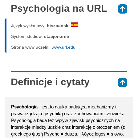
Psychologia na URL
⇑
Język wykładowy:
hiszpański
System studiów:
sta­cjo­nar­ne
Strona www uczelni:
www.url.edu
Definicje i cytaty
⇑
Psychologia
- jest to nauka badająca mechanizmy i
prawa rządzące psychiką oraz zachowaniami człowieka.
Psychologia bada też wpływ zjawisk psychicznych na
interakcje międzyludzkie oraz interakcję z otoczeniem (z
greckiego ψυχή Psyche = dusza, i λόγος logos = słowo,