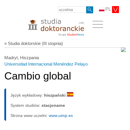
PL
« Studia doktorskie (III stopnia)
Madryt, Hiszpania
Universidad Internacional Menéndez Pelayo
Cambio global
Język wykładowy:
hiszpański
System studiów:
sta­cjo­nar­ne
Strona www uczelni:
www.uimp.es