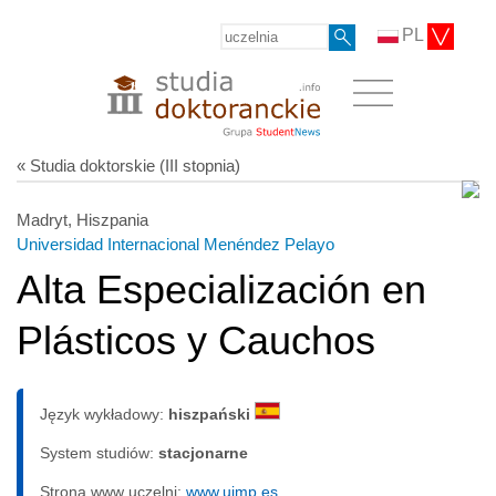
PL
« Studia doktorskie (III stopnia)
Madryt, Hiszpania
Universidad Internacional Menéndez Pelayo
Alta Especialización en
Plásticos y Cauchos
Język wykładowy:
hiszpański
System studiów:
sta­cjo­nar­ne
Strona www uczelni:
www.uimp.es