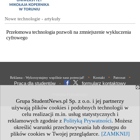
Nowe technologie - artykuły
Przełomowa technologia pozwoli na zmniejszenie wykluczenia
cyfrowego
•
•
•
Reklama - Wykorzystajmy wspólnie nasz potencjał!
Kontakt
Patronat
Praca dla studentów
formularz kontaktowy
•
Polityka Prywatności
Grupa StudentNews.pl Sp. z o.o. i jej partnerzy
używają plików cookies i podobnych technologii w
celu realizacji m.in. usług statystycznych i
reklamowych zgodnie z
Polityką Prywatności
. Możesz
określić warunki przechowywania lub dostępu do
plików cookies w Twojej przeglądarce.
[ZAMKNIJ]