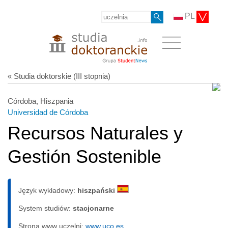
PL
« Studia doktorskie (III stopnia)
Córdoba, Hiszpania
Universidad de Córdoba
Recursos Naturales y
Gestión Sostenible
Język wykładowy:
hiszpański
System studiów:
sta­cjo­nar­ne
Strona www uczelni:
www.uco.es