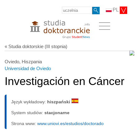
PL
« Studia doktorskie (III stopnia)
Oviedo, Hiszpania
Universidad de Oviedo
Investigación en Cáncer
Język wykładowy:
hiszpański
System studiów:
sta­cjo­nar­ne
Strona www:
www.uniovi.es/estudios/doctorado