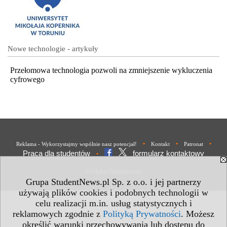
Nowe technologie - artykuły
Przełomowa technologia pozwoli na zmniejszenie wykluczenia
cyfrowego
•
•
•
Reklama - Wykorzystajmy wspólnie nasz potencjał!
Kontakt
Patronat
Praca dla studentów
formularz kontaktowy
•
Polityka Prywatności
Grupa StudentNews.pl Sp. z o.o. i jej partnerzy
używają plików cookies i podobnych technologii w
celu realizacji m.in. usług statystycznych i
reklamowych zgodnie z
Polityką Prywatności
. Możesz
określić warunki przechowywania lub dostępu do