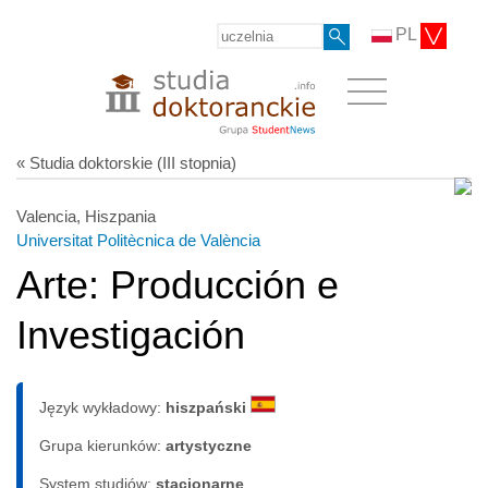
PL
« Studia doktorskie (III stopnia)
Valencia, Hiszpania
Universitat Politècnica de València
Arte: Producción e
Investigación
Język wykładowy:
hiszpański
Grupa kierunków:
artystyczne
System studiów:
sta­cjo­nar­ne