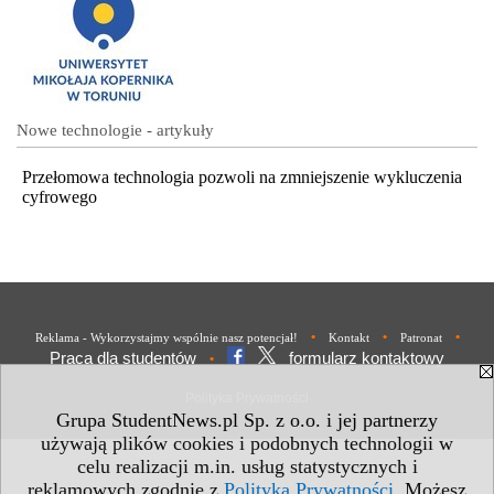
Nowe technologie - artykuły
Przełomowa technologia pozwoli na zmniejszenie wykluczenia
cyfrowego
•
•
•
Reklama - Wykorzystajmy wspólnie nasz potencjał!
Kontakt
Patronat
Praca dla studentów
formularz kontaktowy
•
Polityka Prywatności
Grupa StudentNews.pl Sp. z o.o. i jej partnerzy
używają plików cookies i podobnych technologii w
celu realizacji m.in. usług statystycznych i
reklamowych zgodnie z
Polityką Prywatności
. Możesz