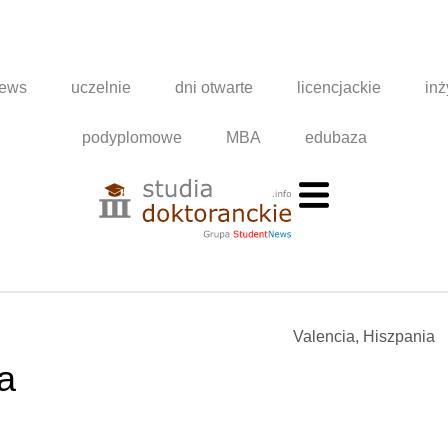
news
uczelnie
dni otwarte
licencjackie
inż
podyplomowe
MBA
edubaza
Valencia, Hiszpania
a