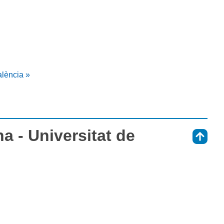
alència »
a - Universitat de
⇑