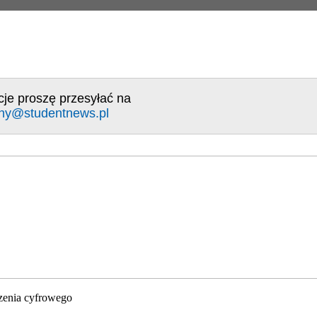
cje proszę przesyłać na
ny@studentnews.pl
zenia cyfrowego