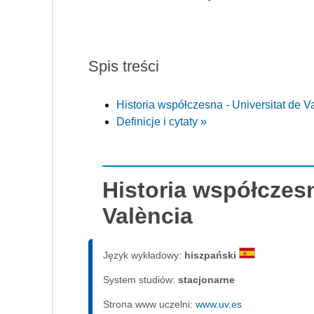
Spis treści
Historia współczesna - Universitat de V
Definicje i cytaty »
Historia współczesn
València
Język wykładowy:
hiszpański
System studiów:
sta­cjo­nar­ne
Strona www uczelni:
www.uv.es