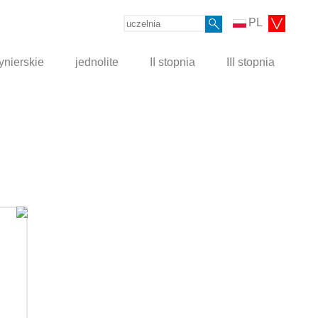
PL
ynierskie
jednolite
II stopnia
III stopnia