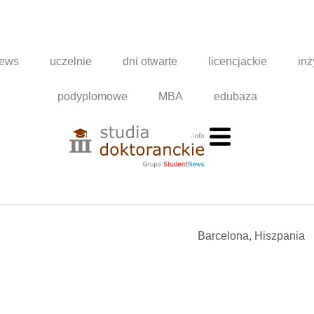
news
uczelnie
dni otwarte
licencjackie
inż
podyplomowe
MBA
edubaza
Barcelona, Hiszpania