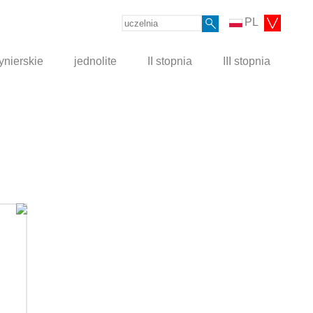
PL
ynierskie
jednolite
II stopnia
III stopnia