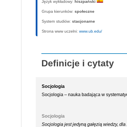
Język wykładowy:
hiszpański
Grupa kierunków:
społeczne
System studiów:
sta­cjo­nar­ne
Strona www uczelni:
www.ub.edu/
Definicje i cytaty
Socjologia
Socjologia – nauka badająca w systematy
Socjologia
Socjologia jest jedyną gałęzią wiedzy, dl