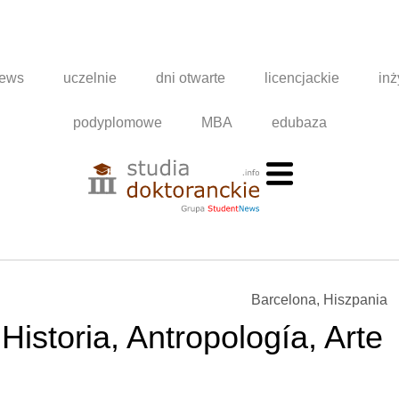
news
uczelnie
dni otwarte
licencjackie
inż
podyplomowe
MBA
edubaza
Barcelona, Hiszpania
Historia, Antropología, Arte