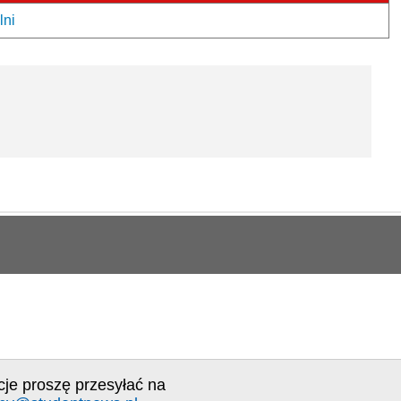
lni
cje proszę przesyłać na