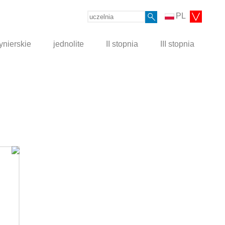
PL
ynierskie
jednolite
II stopnia
III stopnia