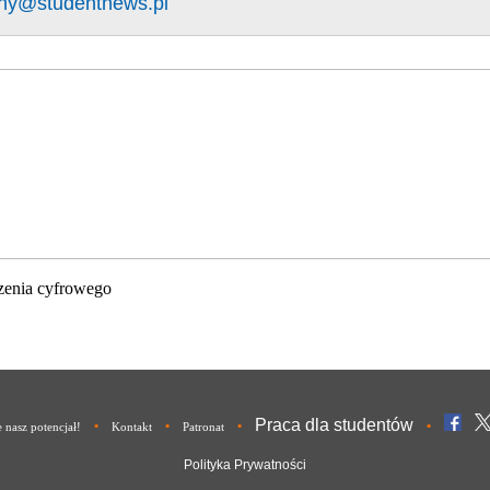
ny@studentnews.pl
zenia cyfrowego
Praca dla studentów
•
•
•
•
nasz potencjał!
Kontakt
Patronat
Polityka Prywatności