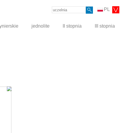
PL
ynierskie
jednolite
II stopnia
III stopnia