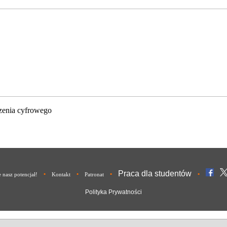
zenia cyfrowego
Praca dla studentów
•
•
•
•
nasz potencjał!
Kontakt
Patronat
Polityka Prywatności