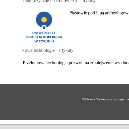
Nauki fizyczne i o środowisku - artykuły
Piastowie pod lupą archeologów
Nowe technologie - artykuły
Przełomowa technologia pozwoli na zmniejszenie wykluc
Reklama - Wykorzystajmy wspólnie 