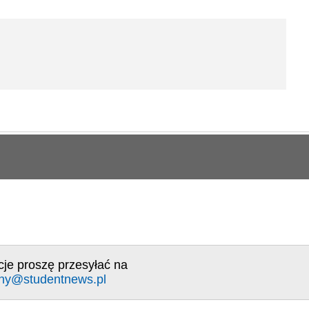
cje proszę przesyłać na
ny@studentnews.pl