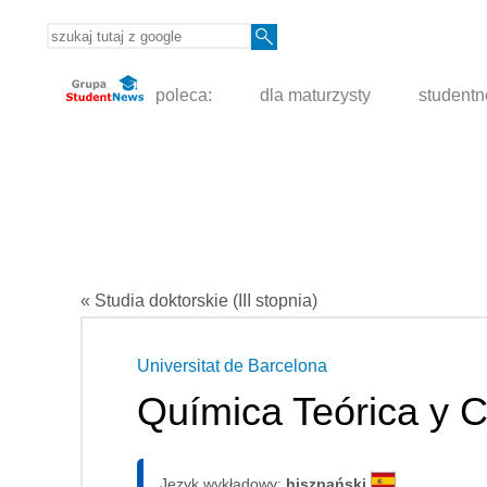
poleca:
dla maturzysty
student
« Studia doktorskie (III stopnia)
Universitat de Barcelona
Química Teórica y 
Język wykładowy:
hiszpański