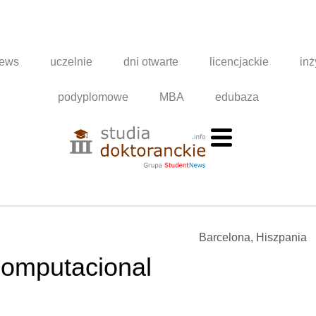
news
uczelnie
dni otwarte
licencjackie
inż
podyplomowe
MBA
edubaza
Barcelona, Hiszpania
Computacional