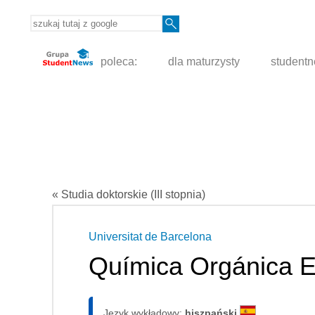
poleca:
dla maturzysty
student
« Studia doktorskie (III stopnia)
Universitat de Barcelona
Química Orgánica Ex
Język wykładowy:
hiszpański