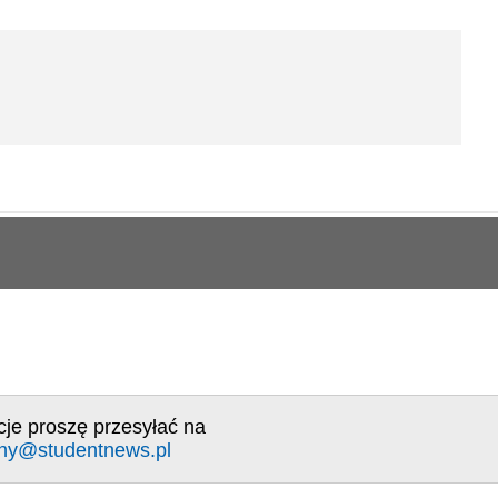
cje proszę przesyłać na
ny@studentnews.pl