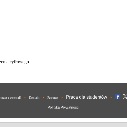
zenia cyfrowego
Praca dla studentów
•
•
•
•
nasz potencjał!
Kontakt
Patronat
Polityka Prywatności