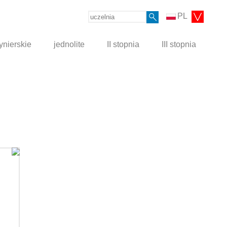
PL
ynierskie
jednolite
II stopnia
III stopnia