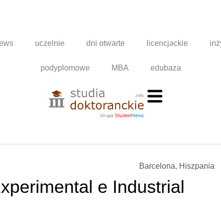
news
uczelnie
dni otwarte
licencjackie
inż
podyplomowe
MBA
edubaza
Barcelona, Hiszpania
perimental e Industrial