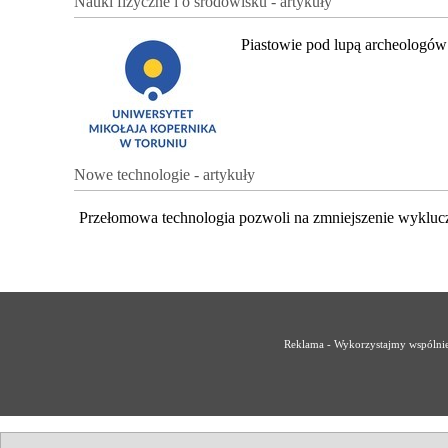
Nauki fizyczne i o środowisku - artykuły
Piastowie pod lupą archeologów
Nowe technologie - artykuły
Przełomowa technologia pozwoli na zmniejszenie wykluc
Reklama - Wykorzystajmy wspólnie 