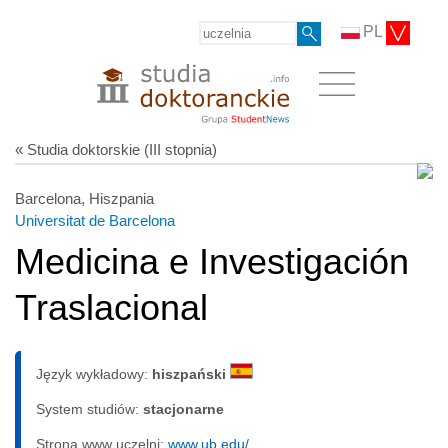
PL
« Studia doktorskie (III stopnia)
Barcelona, Hiszpania
Universitat de Barcelona
Medicina e Investigación
Traslacional
Język wykładowy:
hiszpański
System studiów:
sta­cjo­nar­ne
Strona www uczelni:
www.ub.edu/